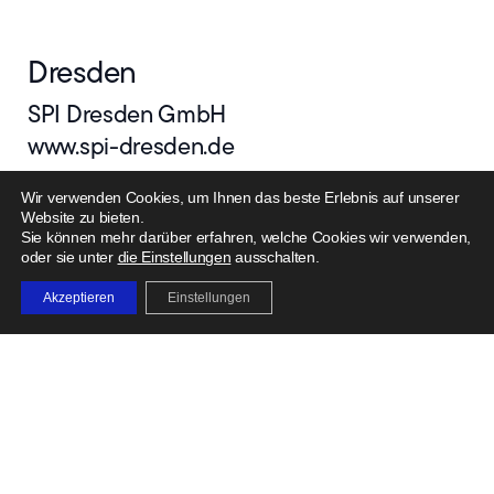
Dresden
SPI Dresden GmbH
www.spi-dresden.de
Wir verwenden Cookies, um Ihnen das beste Erlebnis auf unserer
Löbau
Website zu bieten.
Sie können mehr darüber erfahren, welche Cookies wir verwenden,
SPI Dresden GmbH
oder sie unter
die Einstellungen
ausschalten.
www.spi-dresden.de
Akzeptieren
Einstellungen
München
Regierungsbaumeister Schlegel GmbH &
Co. KG
www.ib-schlegel.de