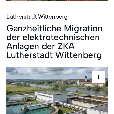
Lutherstadt Wittenberg
Ganzheitliche Migration
der elektrotechnischen
Anlagen der ZKA
Kostengruppe 440 – Starkstromanlagen
Kostengruppe 450 – Fernmelde- und informationstechnische Anlagen
Kostengruppe 480 – Gebäude- und Anlagenautomation
Lutherstadt Wittenberg
+