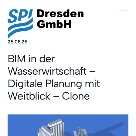
HOME
25.08.25
UNTERNEHMEN
BIM in der
WAS WIR TUN
Wasserwirtschaft –
TECHNOLOGIE
Digitale Planung mit
Weitblick – Clone
REFERENZEN
KARRIERE
KONTAKT